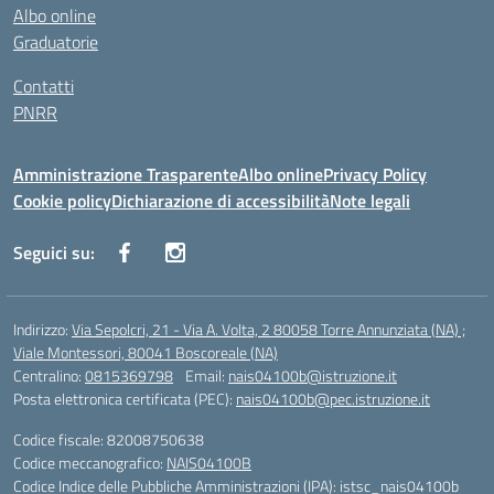
Albo online
Graduatorie
Contatti
PNRR
Amministrazione Trasparente
Albo online
Privacy Policy
Cookie policy
Dichiarazione di accessibilità
Note legali
Seguici su:
Indirizzo:
Via Sepolcri, 21 - Via A. Volta, 2 80058 Torre Annunziata (NA) ;
Viale Montessori, 80041 Boscoreale (NA)
Centralino:
0815369798
Email:
nais04100b@istruzione.it
Posta elettronica certificata (PEC):
nais04100b@pec.istruzione.it
Codice fiscale: 82008750638
Codice meccanografico:
NAIS04100B
Codice Indice delle Pubbliche Amministrazioni (IPA): istsc_nais04100b