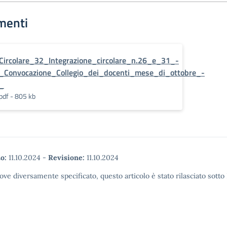
menti
Circolare_32_Integrazione_circolare_n.26_e_31_-
_Convocazione_Collegio_dei_docenti_mese_di_ottobre_-
_
pdf - 805 kb
o:
11.10.2024
-
Revisione:
11.10.2024
ove diversamente specificato, questo articolo è stato rilasciato sott