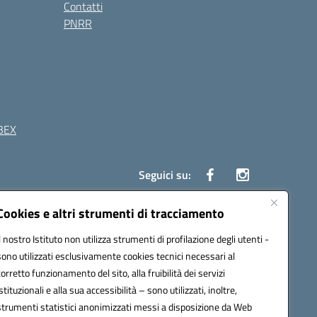
Contatti
PNRR
BEX
Seguici su:
Cookies e altri strumenti di tracciamento
41 Boscoreale (NA)
Il nostro Istituto non utilizza strumenti di profilazione degli utenti -
4100b@pec.istruzione.it
sono utilizzati esclusivamente cookies tecnici necessari al
corretto funzionamento del sito, alla fruibilità dei servizi
istituzionali e alla sua accessibilità – sono utilizzati, inoltre,
strumenti statistici anonimizzati messi a disposizione da Web