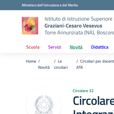
Vai ai contenuti
Vai al menu di navigazione
Vai al footer
Ministero dell'Istruzione e del Merito
Istituto di Istruzione Superiore
Graziani-Cesaro Vesevus
Torre Annunziata (NA), Boscor
Scuola
Servizi
Novità
Didattica
Home
Le
Circolari per docen
Novità
circolari
ATA
Circolare 32
Circolar