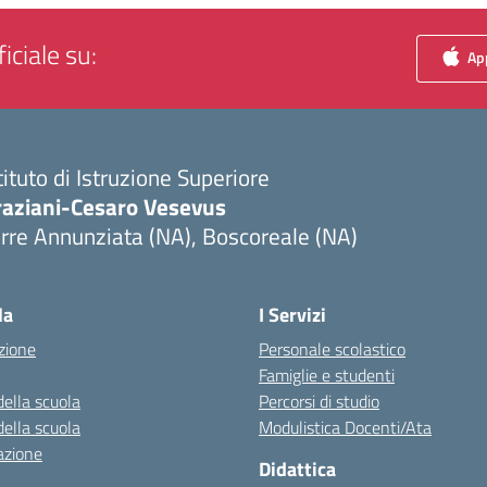
iciale su:
App
tituto di Istruzione Superiore
raziani-Cesaro Vesevus
rre Annunziata (NA), Boscoreale (NA)
Visita la pagina iniziale della scuola
la
I Servizi
zione
Personale scolastico
Famiglie e studenti
della scuola
Percorsi di studio
della scuola
Modulistica Docenti/Ata
azione
Didattica