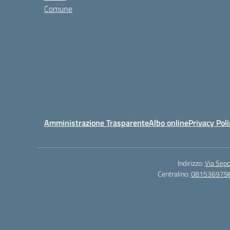
Comune
Amministrazione Trasparente
Albo online
Privacy Poli
Indirizzo:
Via Sepo
Centralino:
081536979