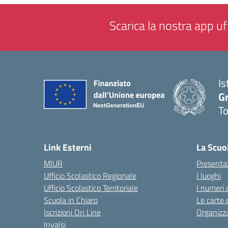
Scarica la nostra app uff
Is
G
To
— 
Link Esterni
La Scuo
MIUR
Presenta
Ufficio Scolastico Regionale
I luoghi
Ufficio Scolastico Territoriale
I numeri 
Scuola in Chiaro
Le carte 
Iscrizioni On Line
Organizz
Invalsi