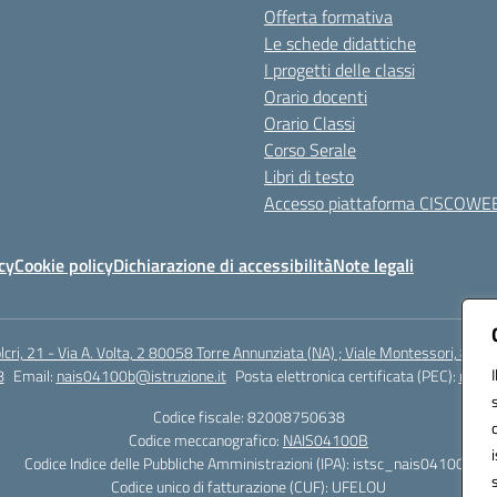
Offerta formativa
Le schede didattiche
I progetti delle classi
Orario docenti
Orario Classi
Corso Serale
Libri di testo
Accesso piattaforma CISCOWE
cy
Cookie policy
Dichiarazione di accessibilità
Note legali
lcri, 21 - Via A. Volta, 2 80058 Torre Annunziata (NA) ; Viale Montessori, 800
8
Email:
nais04100b@istruzione.it
Posta elettronica certificata (PEC):
nais0
Codice fiscale: 82008750638
Codice meccanografico:
NAIS04100B
Codice Indice delle Pubbliche Amministrazioni (IPA): istsc_nais04100b
Codice unico di fatturazione (CUF): UFELOU