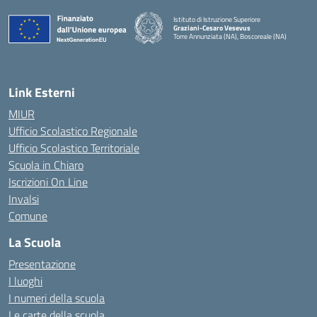
Istituto di Istruzione Superiore
Graziani-Cesaro Vesevus
Torre Annunziata (NA), Boscoreale (NA)
— Visita la pagina iniziale della scuola
Link Esterni
MIUR
Ufficio Scolastico Regionale
Ufficio Scolastico Territoriale
Scuola in Chiaro
Iscrizioni On Line
Invalsi
Comune
La Scuola
Presentazione
I luoghi
I numeri della scuola
Le carte della scuola