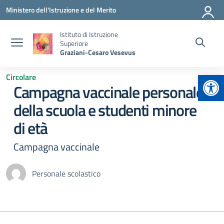
Vai ai contenuti
Vai al menu di navigazione
Vai al footer
Ministero dell'Istruzione e del Merito
Istituto di Istruzione
Superiore
Graziani-Cesaro Vesevus
Apr
Circolare
Campagna vaccinale personale
della scuola e studenti minore
di età
Campagna vaccinale
Personale scolastico