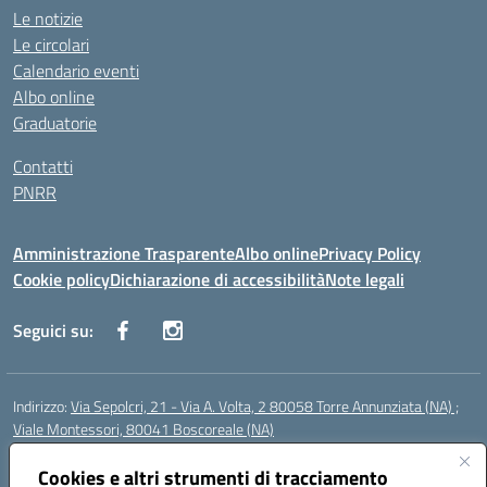
Le notizie
Le circolari
Calendario eventi
Albo online
Graduatorie
Contatti
PNRR
Amministrazione Trasparente
Albo online
Privacy Policy
Cookie policy
Dichiarazione di accessibilità
Note legali
Seguici su:
Indirizzo:
Via Sepolcri, 21 - Via A. Volta, 2 80058 Torre Annunziata (NA) ;
Viale Montessori, 80041 Boscoreale (NA)
Centralino:
0815369798
Email:
nais04100b@istruzione.it
Posta elettronica certificata (PEC):
Cookies e altri strumenti di tracciamento
nais04100b@pec.istruzione.it