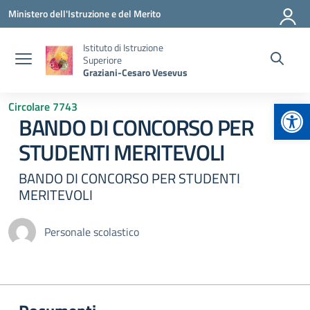
Vai ai contenuti
Vai al menu di navigazione
Vai al footer
Ministero dell'Istruzione e del Merito
Istituto di Istruzione
Superiore
Graziani-Cesaro Vesevus
Apr
Circolare 7743
BANDO DI CONCORSO PER
STUDENTI MERITEVOLI
BANDO DI CONCORSO PER STUDENTI
MERITEVOLI
Personale scolastico