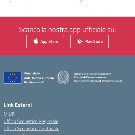
Scarica la nostra app ufficiale su:
App Store
Play Store
Istituto di Istruzione Superiore
Graziani-Cesaro Vesevus
Torre Annunziata (NA), Boscoreale (NA)
— Visita la pagina iniziale della scuola
Link Esterni
MIUR
Ufficio Scolastico Regionale
Ufficio Scolastico Territoriale