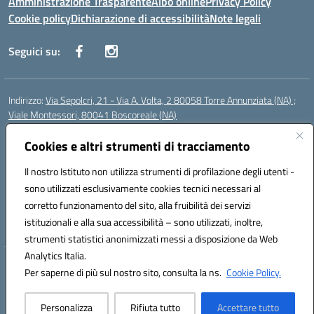
Amministrazione Trasparente
Albo online
Privacy Policy
Cookie policy
Dichiarazione di accessibilità
Note legali
Seguici su:
Indirizzo:
Via Sepolcri, 21 - Via A. Volta, 2 80058 Torre Annunziata (NA) ;
Viale Montessori, 80041 Boscoreale (NA)
Centralino:
0815369798
Email:
nais04100b@istruzione.it
Posta elettronica certificata (PEC):
Cookies e altri strumenti di tracciamento
nais04100b@pec.istruzione.it
Codice fiscale: 82008750638
Il nostro Istituto non utilizza strumenti di profilazione degli utenti -
Codice meccanografico:
NAIS04100B
sono utilizzati esclusivamente cookies tecnici necessari al
Codice Indice delle Pubbliche Amministrazioni (IPA): istsc_nais04100b
corretto funzionamento del sito, alla fruibilità dei servizi
Codice unico di fatturazione (CUF): UFELOU
istituzionali e alla sua accessibilità – sono utilizzati, inoltre,
strumenti statistici anonimizzati messi a disposizione da Web
Analytics Italia.
Hosting & Powered by 3D Solution S.r.l.
Per saperne di più sul nostro sito, consulta la ns.
Cookie Policy.
Concept & Design by Designers Italia
Personalizza
Rifiuta tutto
Accettare tutto