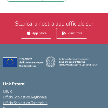
Scarica la nostra app ufficiale su:
App Store
Play Store
Istituto di Istruzione Superiore
Graziani-Cesaro Vesevus
Torre Annunziata (NA), Boscoreale (NA)
— Visita la pagina iniziale della scuola
Link Esterni
MIUR
Ufficio Scolastico Regionale
Ufficio Scolastico Territoriale