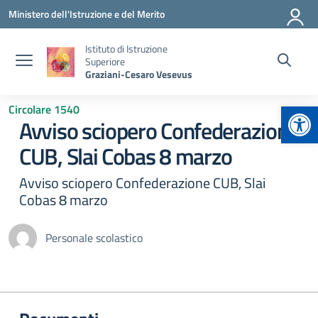
Vai ai contenuti
Vai al menu di navigazione
Vai al footer
Ministero dell'Istruzione e del Merito
Istituto di Istruzione
Superiore
Graziani-Cesaro Vesevus
Apr
Circolare 1540
Avviso sciopero Confederazione
CUB, Slai Cobas 8 marzo
Avviso sciopero Confederazione CUB, Slai
Cobas 8 marzo
Personale scolastico