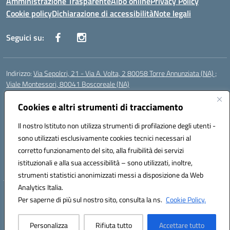
Amministrazione Trasparente
Albo online
Privacy Policy
Cookie policy
Dichiarazione di accessibilità
Note legali
Seguici su:
Indirizzo:
Via Sepolcri, 21 - Via A. Volta, 2 80058 Torre Annunziata (NA) ;
Viale Montessori, 80041 Boscoreale (NA)
Centralino:
0815369798
Email:
nais04100b@istruzione.it
Posta elettronica certificata (PEC):
Cookies e altri strumenti di tracciamento
nais04100b@pec.istruzione.it
Codice fiscale: 82008750638
Il nostro Istituto non utilizza strumenti di profilazione degli utenti -
Codice meccanografico:
NAIS04100B
sono utilizzati esclusivamente cookies tecnici necessari al
Codice Indice delle Pubbliche Amministrazioni (IPA): istsc_nais04100b
corretto funzionamento del sito, alla fruibilità dei servizi
Codice unico di fatturazione (CUF): UFELOU
istituzionali e alla sua accessibilità – sono utilizzati, inoltre,
strumenti statistici anonimizzati messi a disposizione da Web
Analytics Italia.
Hosting & Powered by 3D Solution S.r.l.
Per saperne di più sul nostro sito, consulta la ns.
Cookie Policy.
Concept & Design by Designers Italia
Personalizza
Rifiuta tutto
Accettare tutto