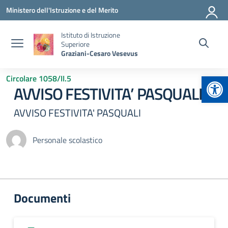
Vai ai contenuti
Vai al menu di navigazione
Vai al footer
Ministero dell'Istruzione e del Merito
Istituto di Istruzione
Superiore
Graziani-Cesaro Vesevus
Apr
Circolare 1058/II.5
AVVISO FESTIVITA’ PASQUALI
AVVISO FESTIVITA' PASQUALI
Personale scolastico
Documenti