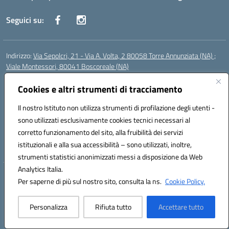
Seguici su:
Indirizzo:
Via Sepolcri, 21 - Via A. Volta, 2 80058 Torre Annunziata (NA) ;
Viale Montessori, 80041 Boscoreale (NA)
Centralino:
0815369798
Email:
nais04100b@istruzione.it
Posta elettronica certificata (PEC):
Cookies e altri strumenti di tracciamento
nais04100b@pec.istruzione.it
Codice fiscale: 82008750638
Il nostro Istituto non utilizza strumenti di profilazione degli utenti -
Codice meccanografico:
NAIS04100B
sono utilizzati esclusivamente cookies tecnici necessari al
Codice Indice delle Pubbliche Amministrazioni (IPA): istsc_nais04100b
corretto funzionamento del sito, alla fruibilità dei servizi
Codice unico di fatturazione (CUF): UFELOU
istituzionali e alla sua accessibilità – sono utilizzati, inoltre,
strumenti statistici anonimizzati messi a disposizione da Web
Analytics Italia.
Hosting & Powered by 3D Solution S.r.l.
Per saperne di più sul nostro sito, consulta la ns.
Cookie Policy.
Concept & Design by Designers Italia
Personalizza
Rifiuta tutto
Accettare tutto