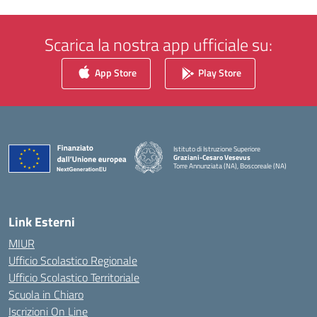
Scarica la nostra app ufficiale su:
App Store
Play Store
Istituto di Istruzione Superiore
Graziani-Cesaro Vesevus
Torre Annunziata (NA), Boscoreale (NA)
— Visita la pagina iniziale della scuola
Link Esterni
MIUR
Ufficio Scolastico Regionale
Ufficio Scolastico Territoriale
Scuola in Chiaro
Iscrizioni On Line