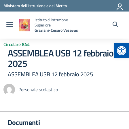
Vai ai contenuti
Vai al menu di navigazione
Vai al footer
Ministero dell'Istruzione e del Merito
Istituto di Istruzione
Superiore
Graziani-Cesaro Vesevus
Apr
Circolare 844
ASSEMBLEA USB 12 febbraio
2025
ASSEMBLEA USB 12 febbraio 2025
Personale scolastico
Documenti