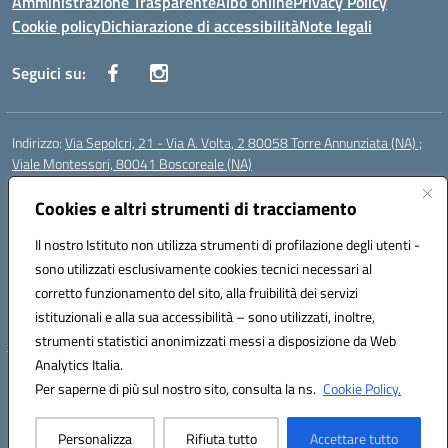
Amministrazione Trasparente
Albo online
Privacy Policy
Cookie policy
Dichiarazione di accessibilità
Note legali
Seguici su:
Indirizzo:
Via Sepolcri, 21 - Via A. Volta, 2 80058 Torre Annunziata (NA) ;
Viale Montessori, 80041 Boscoreale (NA)
Centralino:
0815369798
Email:
nais04100b@istruzione.it
Posta elettronica certificata (PEC):
Cookies e altri strumenti di tracciamento
nais04100b@pec.istruzione.it
Codice fiscale: 82008750638
Il nostro Istituto non utilizza strumenti di profilazione degli utenti -
Codice meccanografico:
NAIS04100B
sono utilizzati esclusivamente cookies tecnici necessari al
Codice Indice delle Pubbliche Amministrazioni (IPA): istsc_nais04100b
corretto funzionamento del sito, alla fruibilità dei servizi
Codice unico di fatturazione (CUF): UFELOU
istituzionali e alla sua accessibilità – sono utilizzati, inoltre,
strumenti statistici anonimizzati messi a disposizione da Web
Analytics Italia.
Hosting & Powered by 3D Solution S.r.l.
Per saperne di più sul nostro sito, consulta la ns.
Cookie Policy.
Concept & Design by Designers Italia
Personalizza
Rifiuta tutto
Accettare tutto