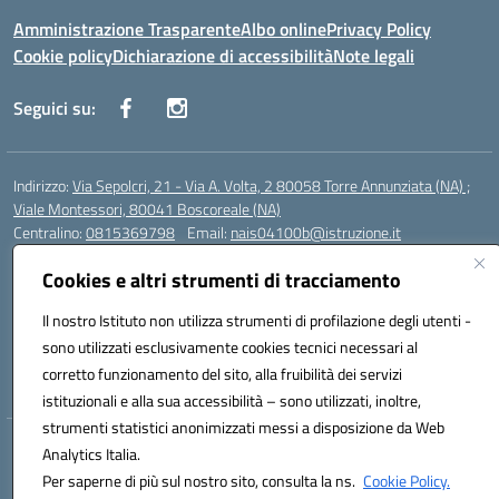
Amministrazione Trasparente
Albo online
Privacy Policy
Cookie policy
Dichiarazione di accessibilità
Note legali
Seguici su:
Indirizzo:
Via Sepolcri, 21 - Via A. Volta, 2 80058 Torre Annunziata (NA) ;
Viale Montessori, 80041 Boscoreale (NA)
Centralino:
0815369798
Email:
nais04100b@istruzione.it
Posta elettronica certificata (PEC):
nais04100b@pec.istruzione.it
Cookies e altri strumenti di tracciamento
Codice fiscale: 82008750638
Codice meccanografico:
Il nostro Istituto non utilizza strumenti di profilazione degli utenti -
NAIS04100B
Codice Indice delle Pubbliche Amministrazioni (IPA): istsc_nais04100b
sono utilizzati esclusivamente cookies tecnici necessari al
Codice unico di fatturazione (CUF): UFELOU
corretto funzionamento del sito, alla fruibilità dei servizi
istituzionali e alla sua accessibilità – sono utilizzati, inoltre,
strumenti statistici anonimizzati messi a disposizione da Web
Hosting & Powered by 3D Solution S.r.l.
Analytics Italia.
Concept & Design by Designers Italia
Per saperne di più sul nostro sito, consulta la ns.
Cookie Policy.