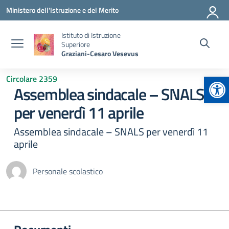
Vai ai contenuti
Vai al menu di navigazione
Vai al footer
Ministero dell'Istruzione e del Merito
Istituto di Istruzione
Superiore
Graziani-Cesaro Vesevus
Apr
Circolare 2359
Assemblea sindacale – SNALS
per venerdì 11 aprile
Assemblea sindacale – SNALS per venerdì 11
aprile
Personale scolastico