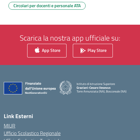
Circolari per docenti e personale ATA
Scarica la nostra app ufficiale su:
App Store
Play Store
Istituto di Istruzione Superiore
Graziani-Cesaro Vesevus
Torre Annunziata (NA), Boscoreale (NA)
— Visita la pagina iniziale della scuola
Link Esterni
MIUR
Ufficio Scolastico Regionale