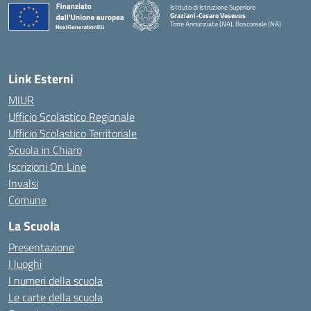
Istituto di Istruzione Superiore
Graziani-Cesaro Vesevus
Torre Annunziata (NA), Boscoreale (NA)
— Visita la pagina iniziale della scuola
Link Esterni
MIUR
Ufficio Scolastico Regionale
Ufficio Scolastico Territoriale
Scuola in Chiaro
Iscrizioni On Line
Invalsi
Comune
La Scuola
Presentazione
I luoghi
I numeri della scuola
Le carte della scuola