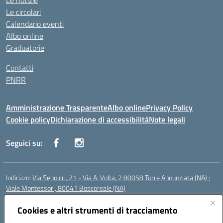
Le notizie
Le circolari
Calendario eventi
Albo online
Graduatorie
Contatti
PNRR
Amministrazione Trasparente
Albo online
Privacy Policy
Cookie policy
Dichiarazione di accessibilità
Note legali
Seguici su:
Indirizzo:
Via Sepolcri, 21 - Via A. Volta, 2 80058 Torre Annunziata (NA) ;
Viale Montessori, 80041 Boscoreale (NA)
Centralino:
0815369798
Email:
nais04100b@istruzione.it
Posta elettronica certificata (PEC):
Cookies e altri strumenti di tracciamento
nais04100b@pec.istruzione.it