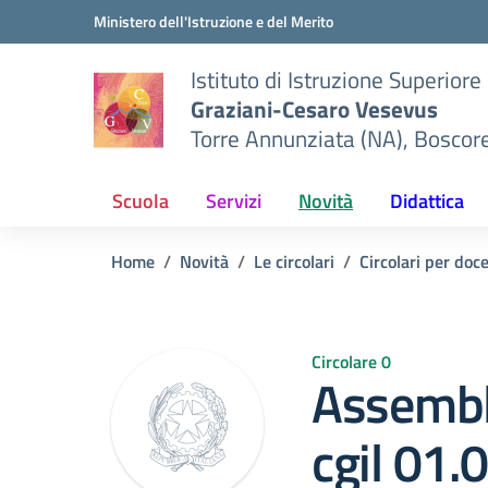
Vai ai contenuti
Vai al menu di navigazione
Vai al footer
Ministero dell'Istruzione e del Merito
Istituto di Istruzione Superiore
Graziani-Cesaro Vesevus
Torre Annunziata (NA), Boscor
Scuola
Servizi
Novità
Didattica
Home
Novità
Le circolari
Circolari per doc
Circolare 0
Assembl
cgil 01.