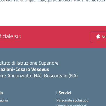
ove diversamente specificato, questo articolo è stato rilasciato sott
iciale su:
App
tituto di Istruzione Superiore
raziani-Cesaro Vesevus
rre Annunziata (NA), Boscoreale (NA)
Visita la pagina iniziale della scuola
la
I Servizi
zione
Personale scolastico
Famiglie e studenti