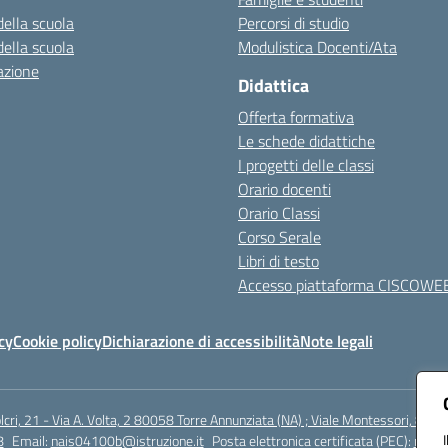
della scuola
Percorsi di studio
della scuola
Modulistica Docenti/Ata
azione
Didattica
Offerta formativa
Le schede didattiche
I progetti delle classi
Orario docenti
Orario Classi
Corso Serale
Libri di testo
Accesso piattaforma CISCOWE
cy
Cookie policy
Dichiarazione di accessibilità
Note legali
lcri, 21 - Via A. Volta, 2 80058 Torre Annunziata (NA) ; Viale Montessori, 800
8
Email:
nais04100b@istruzione.it
Posta elettronica certificata (PEC):
nais0