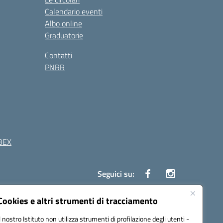
Calendario eventi
Albo online
Graduatorie
Contatti
PNRR
BEX
Seguici su:
Cookies e altri strumenti di tracciamento
41 Boscoreale (NA)
Il nostro Istituto non utilizza strumenti di profilazione degli utenti -
4100b@pec.istruzione.it