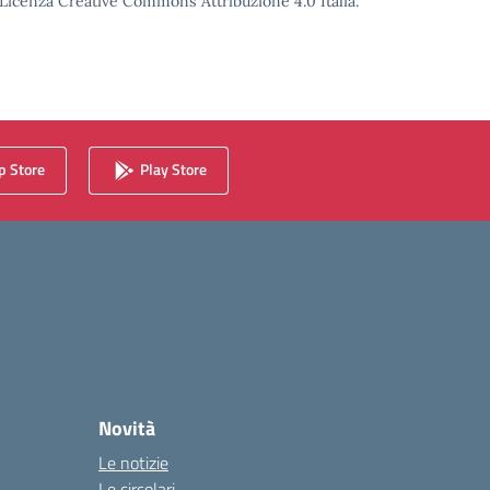
o Licenza Creative Commons Attribuzione 4.0 Italia.
 Store
Play Store
Novità
Le notizie
Le circolari