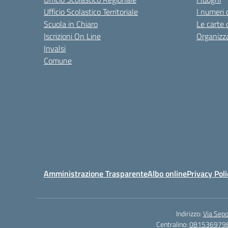
Ufficio Scolastico Territoriale
I numeri 
Scuola in Chiaro
Le carte 
Iscrizioni On Line
Organizz
Invalsi
Comune
Amministrazione Trasparente
Albo online
Privacy Poli
Indirizzo:
Via Sepo
Centralino:
081536979