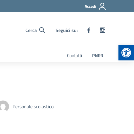
Accedi
Cerca
Seguici su:
Apr
Contatti
PNRR
Personale scolastico