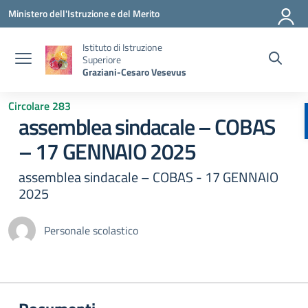
Vai ai contenuti
Vai al menu di navigazione
Vai al footer
Ministero dell'Istruzione e del Merito
Istituto di Istruzione
Superiore
Graziani-Cesaro Vesevus
Circolare 283
assemblea sindacale – COBAS
– 17 GENNAIO 2025
assemblea sindacale – COBAS - 17 GENNAIO
2025
Personale scolastico