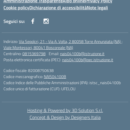
Amministrazione Trasparente
Albo online
Privacy Policy
Cookie policy
Dichiarazione di accessibilità
Note legali
Seguici su:
Indirizzo:
Via Sepolcri, 21 - Via A. Volta, 2 80058 Torre Annunziata (NA) ;
Viale Montessori, 80041 Boscoreale (NA)
Centralino:
0815369798
Email:
nais04100b@istruzione.it
Posta elettronica certificata (PEC):
nais04100b@pec.istruzione.it
Codice fiscale: 82008750638
Codice meccanografico:
NAIS04100B
Codice Indice delle Pubbliche Amministrazioni (IPA): istsc_nais04100b
Codice unico di fatturazione (CUF): UFELOU
Hosting & Powered by 3D Solution S.r.l.
Concept & Design by Designers Italia