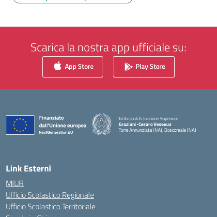
Scarica la nostra app ufficiale su:
App Store
Play Store
Istituto di Istruzione Superiore
Graziani-Cesaro Vesevus
Torre Annunziata (NA), Boscoreale (NA)
— Visita la pagina iniziale della scuola
Link Esterni
MIUR
Ufficio Scolastico Regionale
Ufficio Scolastico Territoriale