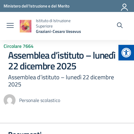
Vai ai contenuti
Vai al menu di navigazione
Vai al footer
Ministero dell'Istruzione e del Merito
Istituto di Istruzione
Superiore
Graziani-Cesaro Vesevus
Apr
Circolare 7664
Assemblea d’istituto – lunedì
22 dicembre 2025
Assemblea d’istituto – lunedì 22 dicembre
2025
Personale scolastico