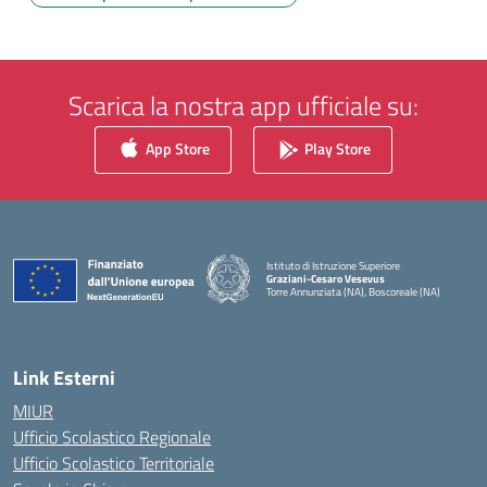
Scarica la nostra app ufficiale su:
App Store
Play Store
Istituto di Istruzione Superiore
Graziani-Cesaro Vesevus
Torre Annunziata (NA), Boscoreale (NA)
— Visita la pagina iniziale della scuola
Link Esterni
MIUR
Ufficio Scolastico Regionale
Ufficio Scolastico Territoriale