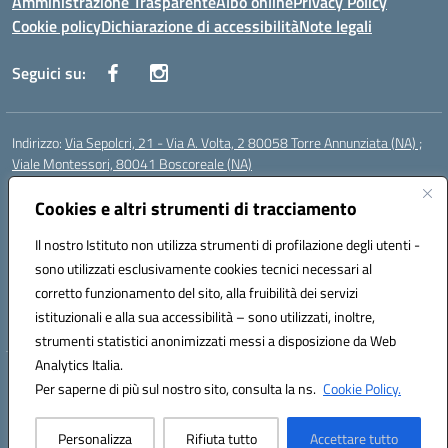
Amministrazione Trasparente
Albo online
Privacy Policy
Cookie policy
Dichiarazione di accessibilità
Note legali
Seguici su:
Indirizzo:
Via Sepolcri, 21 - Via A. Volta, 2 80058 Torre Annunziata (NA) ;
Viale Montessori, 80041 Boscoreale (NA)
Centralino:
0815369798
Email:
nais04100b@istruzione.it
Posta elettronica certificata (PEC):
Cookies e altri strumenti di tracciamento
nais04100b@pec.istruzione.it
Codice fiscale: 82008750638
Il nostro Istituto non utilizza strumenti di profilazione degli utenti -
Codice meccanografico:
NAIS04100B
sono utilizzati esclusivamente cookies tecnici necessari al
Codice Indice delle Pubbliche Amministrazioni (IPA): istsc_nais04100b
corretto funzionamento del sito, alla fruibilità dei servizi
Codice unico di fatturazione (CUF): UFELOU
istituzionali e alla sua accessibilità – sono utilizzati, inoltre,
strumenti statistici anonimizzati messi a disposizione da Web
Analytics Italia.
Hosting & Powered by 3D Solution S.r.l.
Per saperne di più sul nostro sito, consulta la ns.
Cookie Policy.
Concept & Design by Designers Italia
Personalizza
Rifiuta tutto
Accettare tutto