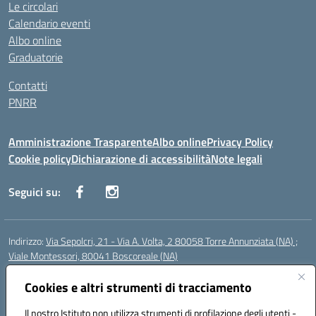
Le circolari
Calendario eventi
Albo online
Graduatorie
Contatti
PNRR
Amministrazione Trasparente
Albo online
Privacy Policy
Cookie policy
Dichiarazione di accessibilità
Note legali
Seguici su:
Indirizzo:
Via Sepolcri, 21 - Via A. Volta, 2 80058 Torre Annunziata (NA) ;
Viale Montessori, 80041 Boscoreale (NA)
Centralino:
0815369798
Email:
nais04100b@istruzione.it
Posta elettronica certificata (PEC):
Cookies e altri strumenti di tracciamento
nais04100b@pec.istruzione.it
Codice fiscale: 82008750638
Il nostro Istituto non utilizza strumenti di profilazione degli utenti -