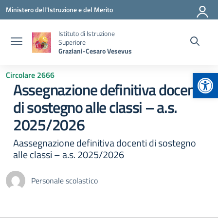
Vai ai contenuti
Vai al menu di navigazione
Vai al footer
Ministero dell'Istruzione e del Merito
Istituto di Istruzione
Superiore
Graziani-Cesaro Vesevus
Apr
Circolare 2666
Assegnazione definitiva docenti
di sostegno alle classi – a.s.
2025/2026
Aassegnazione definitiva docenti di sostegno
alle classi – a.s. 2025/2026
Personale scolastico