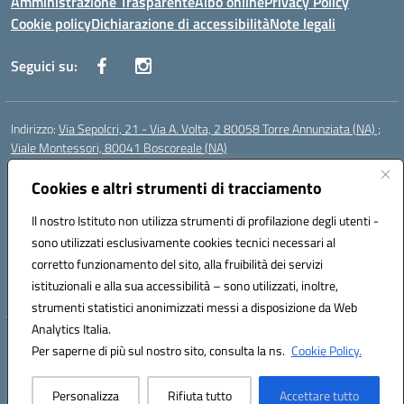
Amministrazione Trasparente
Albo online
Privacy Policy
Cookie policy
Dichiarazione di accessibilità
Note legali
Seguici su:
Indirizzo:
Via Sepolcri, 21 - Via A. Volta, 2 80058 Torre Annunziata (NA) ;
Viale Montessori, 80041 Boscoreale (NA)
Centralino:
0815369798
Email:
nais04100b@istruzione.it
Posta elettronica certificata (PEC):
Cookies e altri strumenti di tracciamento
nais04100b@pec.istruzione.it
Codice fiscale: 82008750638
Il nostro Istituto non utilizza strumenti di profilazione degli utenti -
Codice meccanografico:
NAIS04100B
sono utilizzati esclusivamente cookies tecnici necessari al
Codice Indice delle Pubbliche Amministrazioni (IPA): istsc_nais04100b
corretto funzionamento del sito, alla fruibilità dei servizi
Codice unico di fatturazione (CUF): UFELOU
istituzionali e alla sua accessibilità – sono utilizzati, inoltre,
strumenti statistici anonimizzati messi a disposizione da Web
Analytics Italia.
Hosting & Powered by 3D Solution S.r.l.
Per saperne di più sul nostro sito, consulta la ns.
Cookie Policy.
Concept & Design by Designers Italia
Personalizza
Rifiuta tutto
Accettare tutto