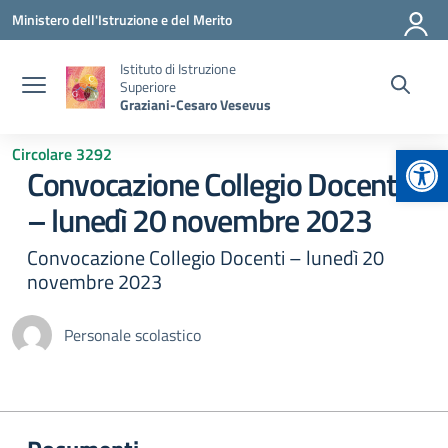
Vai ai contenuti
Vai al menu di navigazione
Vai al footer
Ministero dell'Istruzione e del Merito
Istituto di Istruzione
Superiore
Graziani-Cesaro Vesevus
Apr
Circolare 3292
Convocazione Collegio Docenti
– lunedì 20 novembre 2023
Convocazione Collegio Docenti – lunedì 20
novembre 2023
Personale scolastico