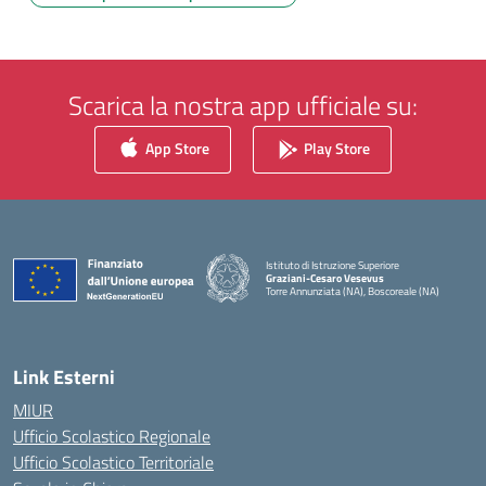
Scarica la nostra app ufficiale su:
App Store
Play Store
Istituto di Istruzione Superiore
Graziani-Cesaro Vesevus
Torre Annunziata (NA), Boscoreale (NA)
— Visita la pagina iniziale della scuola
Link Esterni
MIUR
Ufficio Scolastico Regionale
Ufficio Scolastico Territoriale